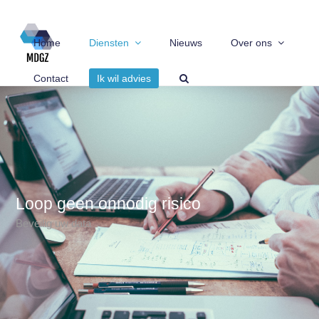
Home
Diensten
Nieuws
Over ons
Contact
Ik wil advies
Loop geen onnodig risico
Beveilig uw data