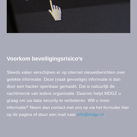
Voorkom beveiligingsrisico’s
Steeds vaker verschijnen er op internet nieuwsberichten over
gelekte informatie. Deze (vaak gevoelige) informatie is dan
door een hacker openbaar gemaakt. Dat is natuurlijk de
nachtmerrie van iedere organisatie. Daarom helpt MDGZ u
graag om uw data security te verbeteren. Wilt u meer
informatie? Neem dan contact met ons op via het formulier hier
op de pagina of stuur een mail naar
info@mdgz.nl
.