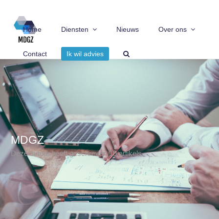
Home
Diensten
Nieuws
Over ons
Contact
Ik wil advies
MDGZ
Deze auteur heeft geschreven 19 artikels