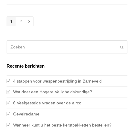
Page
1
Page
2
Volgende
Zoeken
Verze
Recente berichten
4 stappen voor wespenbestrijding in Barneveld
Wat doet een Hogere Veiligheidskundige?
6 Veelgestelde vragen over de airco
Gevelreclame
Wanneer kunt u het beste kerstpakketten bestellen?